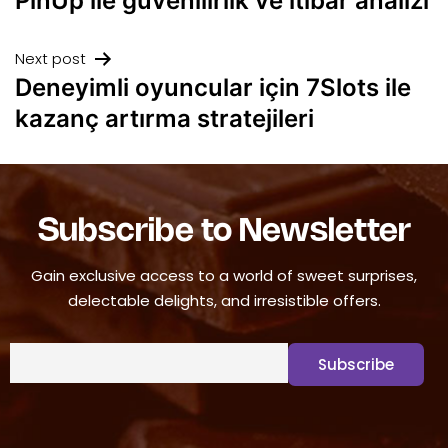
PinUp ile güvenilirlik ve itibar analizi
Next post
Deneyimli oyuncular için 7Slots ile
kazanç artırma stratejileri
Subscribe to Newsletter
Gain exclusive access to a world of sweet surprises,
delectable delights, and irresistible offers.