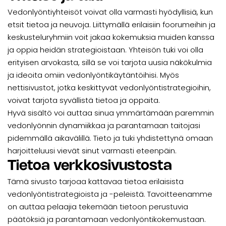
Vedonlyöntiyhteisöt voivat olla varmasti hyödyllisiä, kun
etsit tietoa ja neuvoja. Liittymällä erilaisiin foorumeihin ja
keskusteluryhmiin voit jakaa kokemuksia muiden kanssa
ja oppia heidän strategioistaan. Yhteisön tuki voi olla
erityisen arvokasta, sillä se voi tarjota uusia näkökulmia
ja ideoita omiin vedonlyöntikäytäntöihisi. Myös
nettisivustot, jotka keskittyvät vedonlyöntistrategioihin,
voivat tarjota syvällistä tietoa ja oppaita.
Hyvä sisältö voi auttaa sinua ymmärtämään paremmin
vedonlyönnin dynamiikkaa ja parantamaan taitojasi
pidemmällä aikavälillä. Tieto ja tuki yhdistettynä omaan
harjoitteluusi vievät sinut varmasti eteenpäin.
Tietoa verkkosivustosta
Tämä sivusto tarjoaa kattavaa tietoa erilaisista
vedonlyöntistrategioista ja -peleistä. Tavoitteenamme
on auttaa pelaajia tekemään tietoon perustuvia
päätöksiä ja parantamaan vedonlyöntikokemustaan.