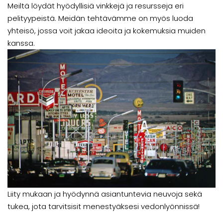
Meiltä löydät hyödyllisiä vinkkejä ja resursseja eri
pelityypeistä. Meidän tehtävämme on myös luoda
yhteisö, jossa voit jakaa ideoita ja kokemuksia muiden
kanssa.
Liity mukaan ja hyödynnä asiantuntevia neuvoja sekä
tukea, jota tarvitsisit menestyäksesi vedonlyönnissä!