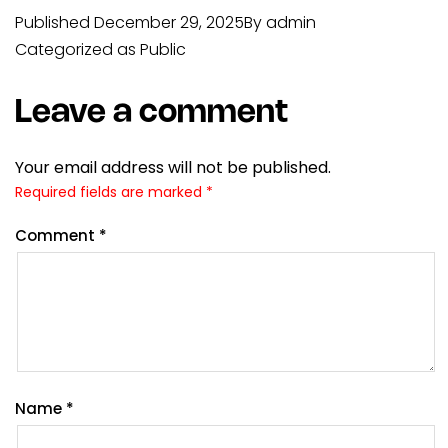
Published
December 29, 2025
By
admin
Categorized as
Public
Leave a comment
Your email address will not be published.
Required fields are marked
*
Comment
*
Name
*