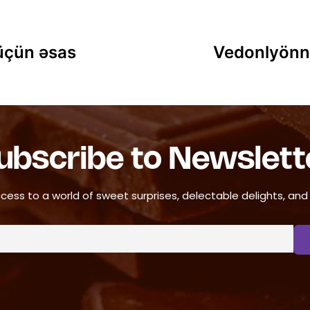
üçün əsas
Vedonlyönni
ubscribe to Newslett
cess to a world of sweet surprises, delectable delights, and ir