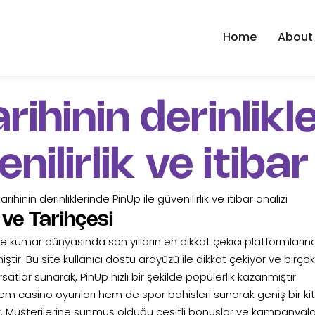
Home
About
rihinin derinlikl
enilirlik ve itibar
ihinin derinliklerinde PinUp ile güvenilirlik ve itibar analizi
ve Tarihçesi
ne kumar dünyasında son yılların en dikkat çekici platformlarınd
iştir. Bu site kullanıcı dostu arayüzü ile dikkat çekiyor ve birç
ırsatlar sunarak,
PinUp
hızlı bir şekilde popülerlik kazanmıştır.
em casino oyunları hem de spor bahisleri sunarak geniş bir ki
. Müşterilerine sunmuş olduğu çeşitli bonuslar ve kampanyala