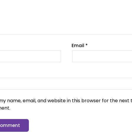
Email
*
my name, email, and website in this browser for the next t
ent.