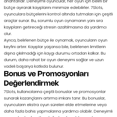
anahtarıdır. Deneyimli oyuncular, her oyun için belirli bir
bütçe ayırarak kayıplarını minimize edebilirler. 7Slots,
oyunculara bütçelerini kontrol altında tutmaları için çeşitli
araçlar sunar. Bu, sorumlu oyun oynamanın yanı sıra
kayıpların getireceği stresin azaltılmasına da yardımcı
olur.
Ayrıca, belirlenen bütçe ile oynamak, oyuncuların oyun
keyfini artırır. Kayıplar yaşansa bile, belirlenen limitlerin
dışına çıkılmadığı için kaygı durumu ortadan kalkar. Bu
durum, daha rahat bir oyun deneyimi sağlar ve uzun
vadeli başarıya katkıda bulunur.
Bonus ve Promosyonları
Değerlendirmek
7Slots, kullanıcılarına çeşitli bonuslar ve promosyonlar
sunarak kazançlarını artırma imkanı tanır. Bu bonuslar,
oyuncuların ekstra oyun süreleri elde etmelerine veya
daha fazla bahis yapmalarına yardımcı olabilir. Deneyimli