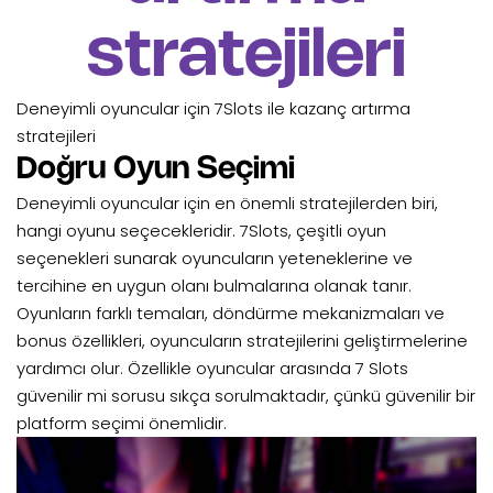
stratejileri
Deneyimli oyuncular için 7Slots ile kazanç artırma
stratejileri
Doğru Oyun Seçimi
Deneyimli oyuncular için en önemli stratejilerden biri,
hangi oyunu seçecekleridir. 7Slots, çeşitli oyun
seçenekleri sunarak oyuncuların yeteneklerine ve
tercihine en uygun olanı bulmalarına olanak tanır.
Oyunların farklı temaları, döndürme mekanizmaları ve
bonus özellikleri, oyuncuların stratejilerini geliştirmelerine
yardımcı olur. Özellikle oyuncular arasında
7 Slots
güvenilir mi
sorusu sıkça sorulmaktadır, çünkü güvenilir bir
platform seçimi önemlidir.