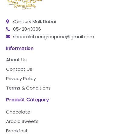
Century Mall, Dubai
0542043306
sheeralateengroupuae@gmail.com
Information
About Us
Contact Us
Privacy Policy
Terms & Conditions
Product Category
Chocolate
Arabic Sweets
Breakfast