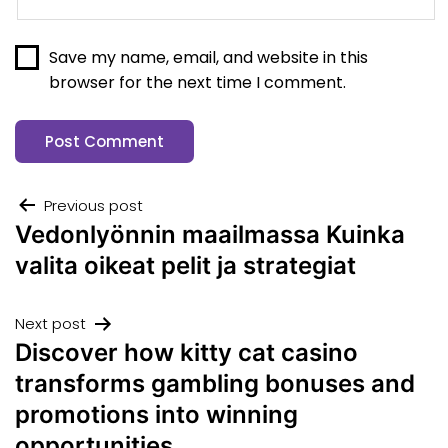
Save my name, email, and website in this
browser for the next time I comment.
Previous post
Vedonlyönnin maailmassa Kuinka
valita oikeat pelit ja strategiat
Next post
Discover how kitty cat casino
transforms gambling bonuses and
promotions into winning
opportunities