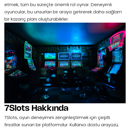
etmek, tüm bu süreçte önemli rol oynar. Deneyimli
oyuncular, bu unsurları bir araya getirerek daha sağlam
bir kazanç planı oluşturabilirler.
7Slots Hakkında
7Slots, oyun deneyimini zenginleştirmek için çeşitli
fırsatlar sunan bir platformdur. Kullanıcı dostu arayüzü,