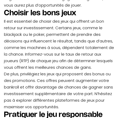
vous aurez plus d’opportunités de jouer.
Choisir les bons jeux
Il est essentiel de choisir des jeux qui offrent un bon
retour sur investissement. Certains jeux, comme le
blackjack ou le poker, permettent de prendre des
décisions qui influencent le résultat, tandis que d’autres,
comme les machines à sous, dépendent totalement de
la chance. Informez-vous sur le taux de retour aux
joueurs (RTP) de chaque jeu afin de déterminer lesquels
vous offrent les meilleures chances de gains.
De plus, privilégiez les jeux qui proposent des bonus ou
des promotions. Ces offres peuvent augmenter votre
bankroll et offrir davantage de chances de gagner sans
investissement supplémentaire de votre part. N’hésitez
pas à explorer différentes plateformes de jeux pour
maximiser vos opportunités.
Pratiquer le jeu responsable