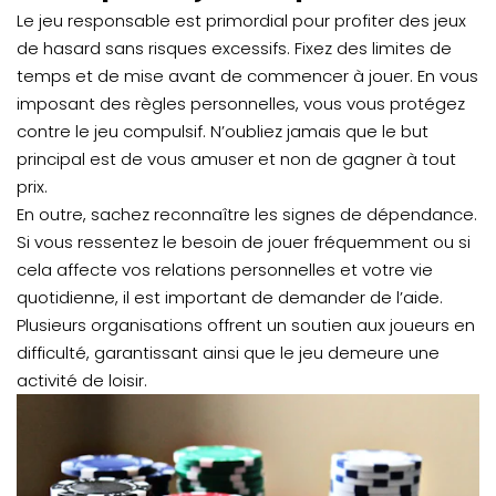
Le jeu responsable est primordial pour profiter des jeux
de hasard sans risques excessifs. Fixez des limites de
temps et de mise avant de commencer à jouer. En vous
imposant des règles personnelles, vous vous protégez
contre le jeu compulsif. N’oubliez jamais que le but
principal est de vous amuser et non de gagner à tout
prix.
En outre, sachez reconnaître les signes de dépendance.
Si vous ressentez le besoin de jouer fréquemment ou si
cela affecte vos relations personnelles et votre vie
quotidienne, il est important de demander de l’aide.
Plusieurs organisations offrent un soutien aux joueurs en
difficulté, garantissant ainsi que le jeu demeure une
activité de loisir.