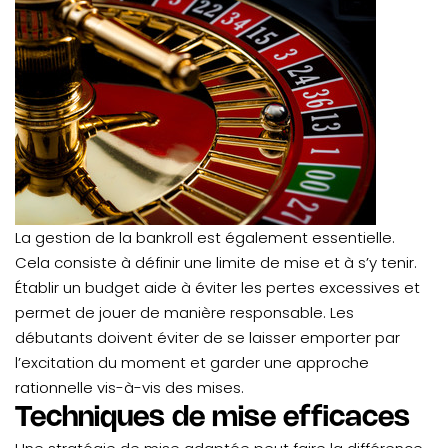
La gestion de la bankroll est également essentielle.
Cela consiste à définir une limite de mise et à s’y tenir.
Établir un budget aide à éviter les pertes excessives et
permet de jouer de manière responsable. Les
débutants doivent éviter de se laisser emporter par
l’excitation du moment et garder une approche
rationnelle vis-à-vis des mises.
Techniques de mise efficaces