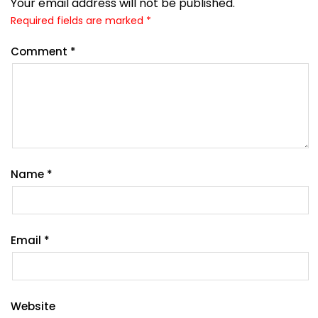
Your email address will not be published.
Required fields are marked
*
Comment
*
Name
*
Email
*
Website