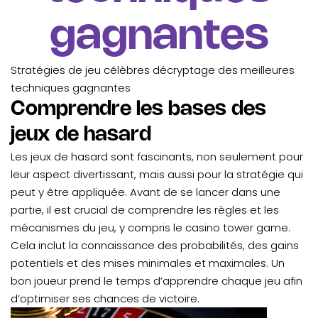
gagnantes
Stratégies de jeu célèbres décryptage des meilleures
techniques gagnantes
Comprendre les bases des
jeux de hasard
Les jeux de hasard sont fascinants, non seulement pour
leur aspect divertissant, mais aussi pour la stratégie qui
peut y être appliquée. Avant de se lancer dans une
partie, il est crucial de comprendre les règles et les
mécanismes du jeu, y compris le
casino tower game
.
Cela inclut la connaissance des probabilités, des gains
potentiels et des mises minimales et maximales. Un
bon joueur prend le temps d’apprendre chaque jeu afin
d’optimiser ses chances de victoire.