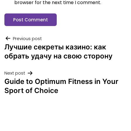
browser for the next time I comment.
Previous post
Лучшие секреты казино: как
обрать удачу на свою сторону
Next post
Guide to Optimum Fitness in Your
Sport of Choice
Subscribe to Newsletter