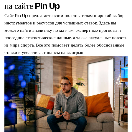
на сайте Pin Up
Сайт Pin Up предлагает своим пользователям широкий выбор
инструментов и ресурсов для успешных ставок. Здесь вы
можете найти аналитику по матчам, экспертные прогнозы и
последние статистические данные, а также актуальные новости
из мира спорта. Все это помогает делать более обоснованные
ставки и увеличивает шансы на выигрыш.