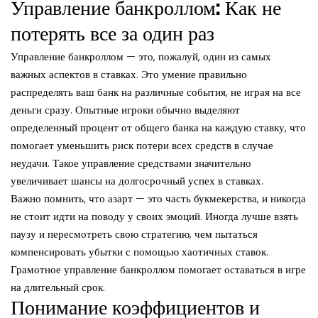
Управление банкроллом: Как не
потерять все за один раз
Управление банкроллом — это, пожалуй, один из самых
важных аспектов в ставках. Это умение правильно
распределять ваш банк на различные события, не играя на все
деньги сразу. Опытные игроки обычно выделяют
определенный процент от общего банка на каждую ставку, что
помогает уменьшить риск потери всех средств в случае
неудачи. Такое управление средствами значительно
увеличивает шансы на долгосрочный успех в ставках.
Важно помнить, что азарт — это часть букмекерства, и никогда
не стоит идти на поводу у своих эмоций. Иногда лучше взять
паузу и пересмотреть свою стратегию, чем пытаться
компенсировать убытки с помощью хаотичных ставок.
Грамотное управление банкроллом помогает оставаться в игре
на длительный срок.
Понимание коэффициентов и