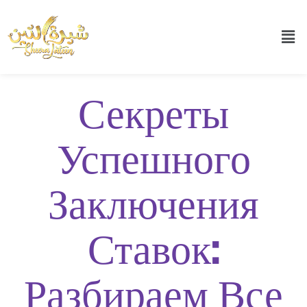
Секреты
Успешного
Заключения
Ставок:
Разбираем Все