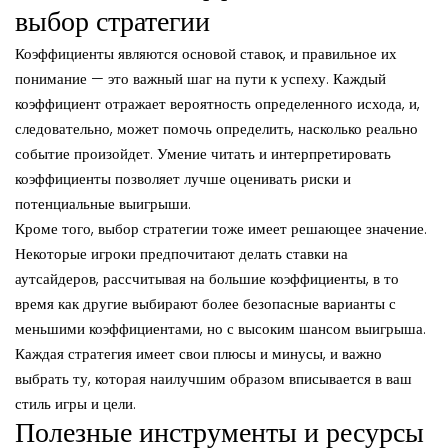
выбор стратегии
Коэффициенты являются основой ставок, и правильное их
понимание — это важный шаг на пути к успеху. Каждый
коэффициент отражает вероятность определенного исхода, и,
следовательно, может помочь определить, насколько реально
событие произойдет. Умение читать и интерпретировать
коэффициенты позволяет лучше оценивать риски и
потенциальные выигрыши.
Кроме того, выбор стратегии тоже имеет решающее значение.
Некоторые игроки предпочитают делать ставки на
аутсайдеров, рассчитывая на большие коэффициенты, в то
время как другие выбирают более безопасные варианты с
меньшими коэффициентами, но с высоким шансом выигрыша.
Каждая стратегия имеет свои плюсы и минусы, и важно
выбрать ту, которая наилучшим образом вписывается в ваш
стиль игры и цели.
Полезные инструменты и ресурсы