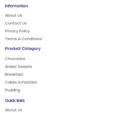
Information
About Us
Contact Us
Privacy Policy
Terms & Conditions
Product Category
Chocolate
Arabic Sweets
Breakfast
Cakes & Pastries
Pudding
Quick links
About Us