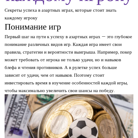
Секреты успеха в азартных играх, которые стоит знать
каждому игроку
Понимание игр
Первый шаг на пути к успеху в азартных играх — это глубокое
понимание различных видов игр. Каждая игра имеет свои
правила, стратегии и вероятности выигрыша. Например, покер
может требовать от игрока не только удачи, но и навыков
блефа и чтения противников. А в рулетке успех больше
зависит от удачи, чем от навыков. Поэтому стоит
инвестировать время в изучение особенностей каждой игры,
чтобы максимально увеличить свои шансы на победу.