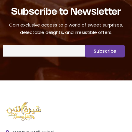
Subscribe to Newsletter
Gain exclusive access to a world of sweet surprises,
delectable delights, and irresistible offers.