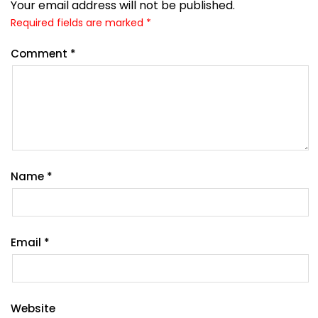
Your email address will not be published.
Required fields are marked
*
Comment
*
Name
*
Email
*
Website