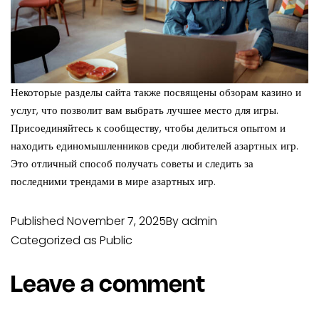
Некоторые разделы сайта также посвящены обзорам казино и
услуг, что позволит вам выбрать лучшее место для игры.
Присоединяйтесь к сообществу, чтобы делиться опытом и
находить единомышленников среди любителей азартных игр.
Это отличный способ получать советы и следить за
последними трендами в мире азартных игр.
Published
November 7, 2025
By
admin
Categorized as
Public
Leave a comment