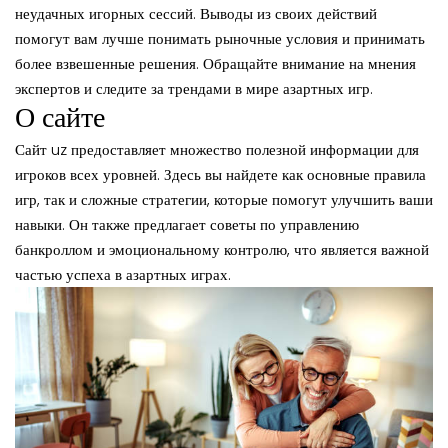
неудачных игорных сессий. Выводы из своих действий
помогут вам лучше понимать рыночные условия и принимать
более взвешенные решения. Обращайте внимание на мнения
экспертов и следите за трендами в мире азартных игр.
О сайте
Сайт uz предоставляет множество полезной информации для
игроков всех уровней. Здесь вы найдете как основные правила
игр, так и сложные стратегии, которые помогут улучшить ваши
навыки. Он также предлагает советы по управлению
банкроллом и эмоциональному контролю, что является важной
частью успеха в азартных играх.