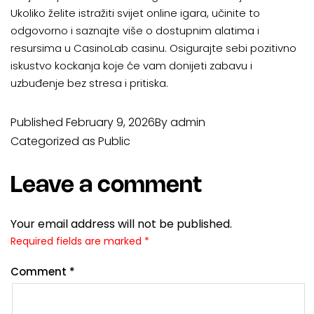
Ukoliko želite istražiti svijet online igara, učinite to
odgovorno i saznajte više o dostupnim alatima i
resursima u CasinoLab casinu. Osigurajte sebi pozitivno
iskustvo kockanja koje će vam donijeti zabavu i
uzbuđenje bez stresa i pritiska.
Published
February 9, 2026
By
admin
Categorized as
Public
Leave a comment
Your email address will not be published.
Required fields are marked
*
Comment
*