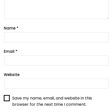
Name
*
Email
*
Website
Save my name, email, and website in this
browser for the next time I comment.