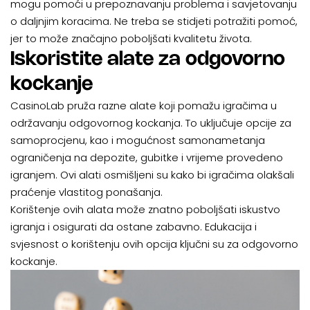
mogu pomoći u prepoznavanju problema i savjetovanju
o daljnjim koracima. Ne treba se stidjeti potražiti pomoć,
jer to može značajno poboljšati kvalitetu života.
Iskoristite alate za odgovorno
kockanje
CasinoLab pruža razne alate koji pomažu igračima u
održavanju odgovornog kockanja. To uključuje opcije za
samoprocjenu, kao i mogućnost samonametanja
ograničenja na depozite, gubitke i vrijeme provedeno
igranjem. Ovi alati osmišljeni su kako bi igračima olakšali
praćenje vlastitog ponašanja.
Korištenje ovih alata može znatno poboljšati iskustvo
igranja i osigurati da ostane zabavno. Edukacija i
svjesnost o korištenju ovih opcija ključni su za odgovorno
kockanje.