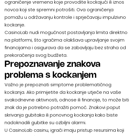
ograničenje vremena koje provodite kockajući ili iznos
novca koji ste spremni potrošiti. Ova ograničenja
pomažu u održavanju kontrole i sprječavaju impulzivno
kockanje.
CasinoLab nudi mogućnost postavljanja limita direktno
na platformi, što igračima olakšava upravljanje svojim
financijama i osigurava da se zabavljaju bez straha od
prekoračenja svog budžeta.
Prepoznavanje znakova
problema s kockanjem
Važno je prepoznati simptome problematičnog
kockanja. Ako primijetite da kockanje utječe na vaše
svakodnevne aktivnosti, odnose ili financije, to može biti
znak da je potrebno potražiti pomoć. Znakovi poput
skrivanja gubitaka ili ponovnog kockanja kako biste
nadoknadili gubitke su ozbiljni alarmi.
U CasinoLab casinu, igrači imaju pristup resursima koji