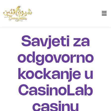
Savjeti za
odgovorno
kockanje u
CasinoLab
casinu