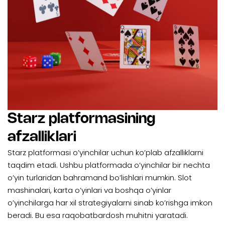
Starz platformasining
afzalliklari
Starz platformasi o’yinchilar uchun ko’plab afzalliklarni
taqdim etadi. Ushbu platformada o’yinchilar bir nechta
o’yin turlaridan bahramand bo’lishlari mumkin. Slot
mashinalari, karta o’yinlari va boshqa o’yinlar
o’yinchilarga har xil strategiyalarni sinab ko’rishga imkon
beradi. Bu esa raqobatbardosh muhitni yaratadi.