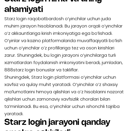
ahamiyati
Starz login raqobatbardosh o’yinchilar uchun juda
muhim jarayon hisoblanadi. Bu jarayon orqali o’yinchilar
o’z akkauntlariga kirish imkoniyatiga ega bo’lishadi.
O’yinlar va kazino platformalarida muvaffaqiyatli bo’lish
uchun o’yinchilar o’z profillariga tez va oson kirishlari
zarur. Shuningdek, bu login jarayoni o’yinchilarga turli
xizmatlardan foydalanish imkoniyatini beradi, jumladan,
888starz login
bonuslar va takliflar.
Shuningdek, Starz login platformasi o’yinchilar uchun
xavfsiz va qulay muhit yaratadi. O’yinchilar o’z shaxsiy
ma’lumotlarini himoya qilishlari va o’z hisoblarini nazorat
qilishlari uchun zamonaviy xavfsizlik choralari bilan
ta’minlanadi. Bu esa, o’yinchilar uchun ishonchli tajriba
yaratadi.
Starz login jarayoni qanday