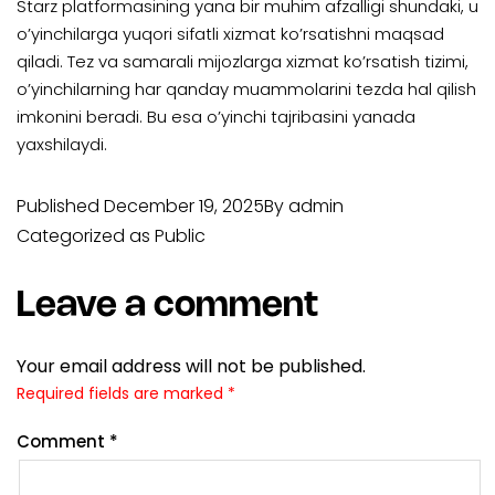
Starz platformasining yana bir muhim afzalligi shundaki, u
o’yinchilarga yuqori sifatli xizmat ko’rsatishni maqsad
qiladi. Tez va samarali mijozlarga xizmat ko’rsatish tizimi,
o’yinchilarning har qanday muammolarini tezda hal qilish
imkonini beradi. Bu esa o’yinchi tajribasini yanada
yaxshilaydi.
Published
December 19, 2025
By
admin
Categorized as
Public
Leave a comment
Your email address will not be published.
Required fields are marked
*
Comment
*