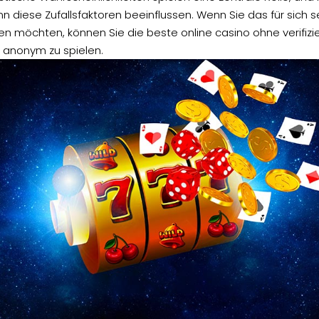
n diese Zufallsfaktoren beeinflussen. Wenn Sie das für sich s
en möchten, können Sie die
beste online casino ohne verifizi
 anonym zu spielen.