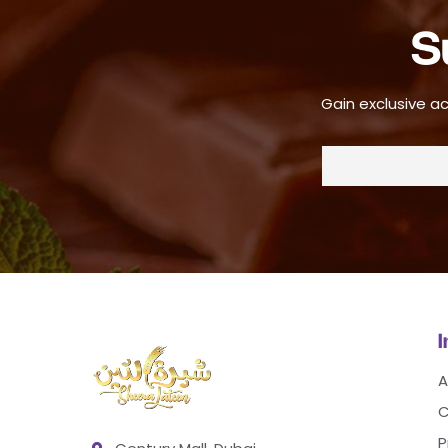
S
Gain exclusive ac
A
C
P