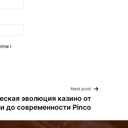
ime I
Next post
еская эволюция казино от
и до современности Pinco