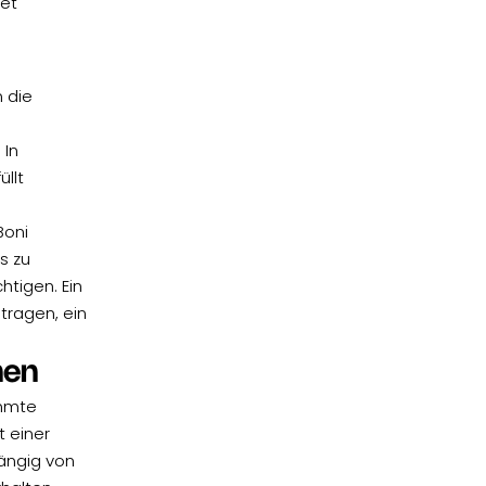
get
 die
 In
llt
Boni
s zu
tigen. Ein
ragen, ein
hen
immte
 einer
hängig von