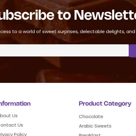
ubscribe to Newslett
cess to a world of sweet surprises, delectable delights, and ir
Information
Product Category
bout Us
Chocolate
ontact Us
Arabic Sweets
rivacy Policy
Breakfast