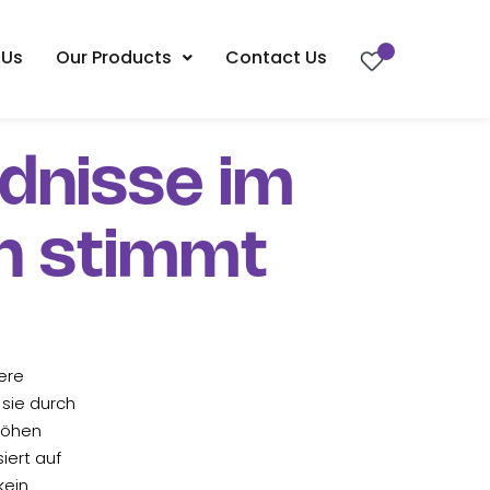
 Us
Our Products
Contact Us
dnisse im
ch stimmt
here
 sie durch
höhen
iert auf
kein