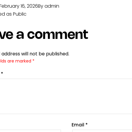
February 16, 2026
By
admin
ed as
Public
ve a comment
 address will not be published.
elds are marked
*
t
*
Email
*