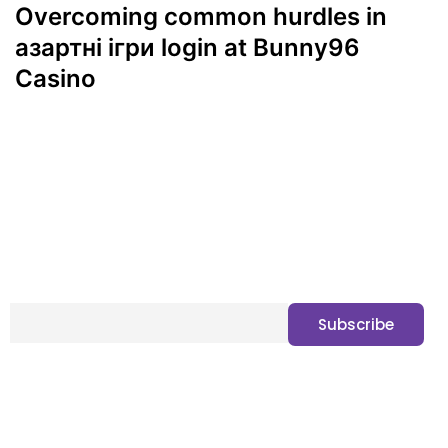
Overcoming common hurdles in
азартні ігри login at Bunny96
Casino
Subscribe to Newsletter
Gain exclusive access to a world of sweet surprises,
delectable delights, and irresistible offers.