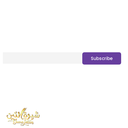
Subscribe to Newsletter
Gain exclusive access to a world of sweet surprises,
delectable delights, and irresistible offers.