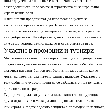
могат да увеличат шансовете ви за печалба. Освен това,
разпределението на залозите и стратегията ви за игра също
играят важна роля.
Някои играчи предпочитат да използват бонусите за
експериментиране с нови игри. Това е отличен начин да
разширите опита си и да намерите стратегии, които работят
най-добре за вас. Не забравяйте, че управлението на банката
ви е също толкова важно, колкото и стратегията за игра.
Участие в промоции и турнири
Много онлайн казина организират промоции и турнири, които
предоставят допълнителни възможности за печалба. Често те
включват награди, бонуси или безплатни завъртания, които
могат да увеличат значително вашите шансове. Участието в
тези събития е чудесен начин да се забавлявате и да печелите
допълнителни награди.
Турнирите предлагат уникална възможност за конкуренция с
други играчи, което може да добави допълнително вълнение
към играта. Следете редовно секцията с промоции на казиното,