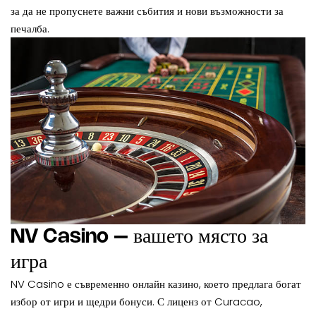
за да не пропуснете важни събития и нови възможности за
печалба.
NV Casino – вашето място за
игра
NV Casino е съвременно онлайн казино, което предлага богат
избор от игри и щедри бонуси. С лиценз от Curacao,