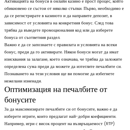
Активацията на бонуси в онлайн казино е прост процес, който
обикновено се състои от няколко стъпки. Първо, необходимо е
да се регистрирате в казиното и да направите депозит, в
зависимост от условията на конкретния бонус. След това
трябва да въведете промоционалния код или да изберете
бонуса от съответния раздел.
Важно е да се запознаете с правилата и условията на всеки
бонус, преди да го активирате. Някои бонуси могат да имат
изисквания за залагане, което означава, че трябва да заложите
определена сума преди да можете да изтеглите печалбите си.
Познаването на тези условия ще ви помогне да избегнете
нежелани изненади.
Оптимизация на печалбите от
бонусите
За да максимизирате печалбите си от бонусите, важно е да
изберете игрите, които предлагат най-добри коефициенти.
Например, игри с висок процент на възвръщаемост (RTP)