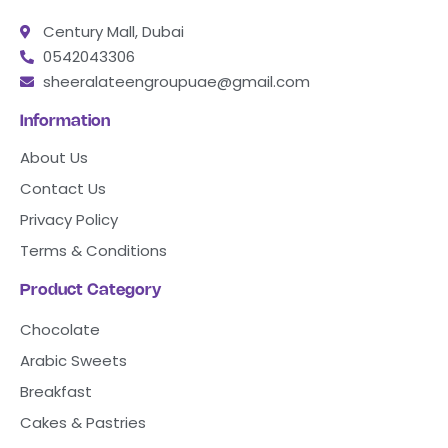
Century Mall, Dubai
0542043306
sheeralateengroupuae@gmail.com
Information
About Us
Contact Us
Privacy Policy
Terms & Conditions
Product Category
Chocolate
Arabic Sweets
Breakfast
Cakes & Pastries