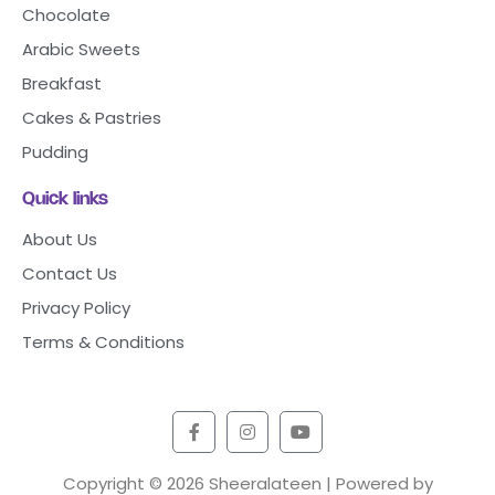
Chocolate
Arabic Sweets
Breakfast
Cakes & Pastries
Pudding
Quick links
About Us
Contact Us
Privacy Policy
Terms & Conditions
Copyright © 2026 Sheeralateen | Powered by