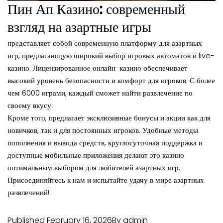
Пин Ап Казино: современный
взгляд на азартные игры
представляет собой современную платформу для азартных
игр, предлагающую широкий выбор игровых автоматов и live-
казино. Лицензированное онлайн-казино обеспечивает
высокий уровень безопасности и комфорт для игроков. С более
чем 6000 играми, каждый сможет найти развлечение по
своему вкусу.
Кроме того, предлагает эксклюзивные бонусы и акции как для
новичков, так и для постоянных игроков. Удобные методы
пополнения и вывода средств, круглосуточная поддержка и
доступные мобильные приложения делают это казино
оптимальным выбором для любителей азартных игр.
Присоединяйтесь к нам и испытайте удачу в мире азартных
развлечений!
Published
February 16, 2026
By
admin