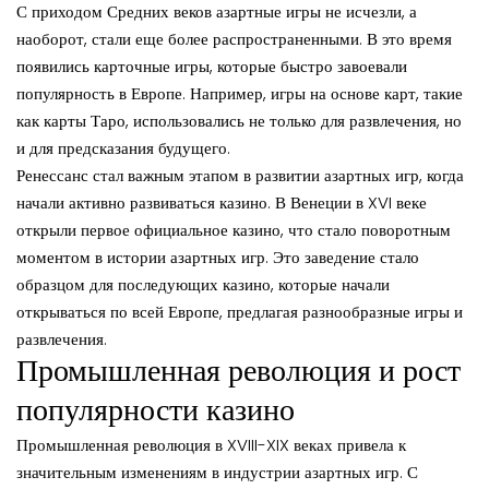
С приходом Средних веков азартные игры не исчезли, а
наоборот, стали еще более распространенными. В это время
появились карточные игры, которые быстро завоевали
популярность в Европе. Например, игры на основе карт, такие
как карты Таро, использовались не только для развлечения, но
и для предсказания будущего.
Ренессанс стал важным этапом в развитии азартных игр, когда
начали активно развиваться казино. В Венеции в XVI веке
открыли первое официальное казино, что стало поворотным
моментом в истории азартных игр. Это заведение стало
образцом для последующих казино, которые начали
открываться по всей Европе, предлагая разнообразные игры и
развлечения.
Промышленная революция и рост
популярности казино
Промышленная революция в XVIII-XIX веках привела к
значительным изменениям в индустрии азартных игр. С