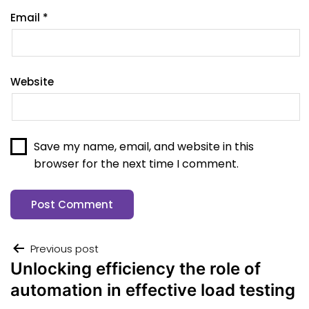
Email
*
Website
Save my name, email, and website in this
browser for the next time I comment.
Previous post
Unlocking efficiency the role of
automation in effective load testing