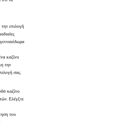
ά την επιλογή
μαδιαίες
 γενναιόδωρα
ένα καζίνο
λη την
πιλογή σας.
ile καζίνο
τών. Ελέγξτε
τηση του
ν