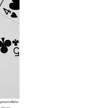
Εμπιστευθείτε
 ότι τα