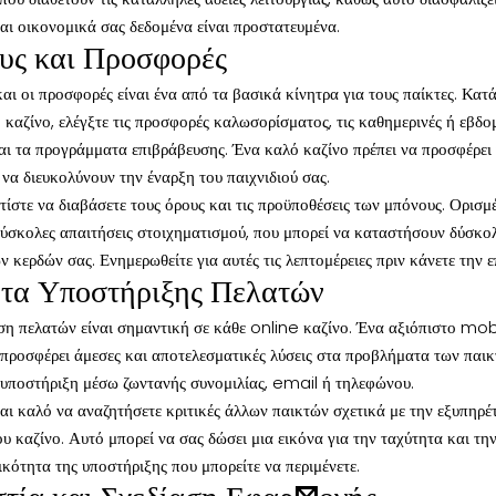
ι οικονομικά σας δεδομένα είναι προστατευμένα.
υς και Προσφορές
αι οι προσφορές είναι ένα από τα βασικά κίνητρα για τους παίκτες. Κατ
καζίνο, ελέγξτε τις προσφορές καλωσορίσματος, τις καθημερινές ή εβδο
αι τα προγράμματα επιβράβευσης. Ένα καλό καζίνο πρέπει να προσφέρει
να διευκολύνουν την έναρξη του παιχνιδιού σας.
τίστε να διαβάσετε τους όρους και τις προϋποθέσεις των μπόνους. Ορισμ
ύσκολες απαιτήσεις στοιχηματισμού, που μπορεί να καταστήσουν δύσκο
 κερδών σας. Ενημερωθείτε για αυτές τις λεπτομέρειες πριν κάνετε την ε
τα Υποστήριξης Πελατών
η πελατών είναι σημαντική σε κάθε online καζίνο. Ένα αξιόπιστο mob
 προσφέρει άμεσες και αποτελεσματικές λύσεις στα προβλήματα των παικ
 υποστήριξη μέσω ζωντανής συνομιλίας, email ή τηλεφώνου.
ναι καλό να αναζητήσετε κριτικές άλλων παικτών σχετικά με την εξυπηρέ
υ καζίνο. Αυτό μπορεί να σας δώσει μια εικόνα για την ταχύτητα και τη
κότητα της υποστήριξης που μπορείτε να περιμένετε.