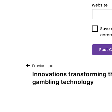
Website
Save 
comm
Previous post
Innovations transforming th
gambling technology