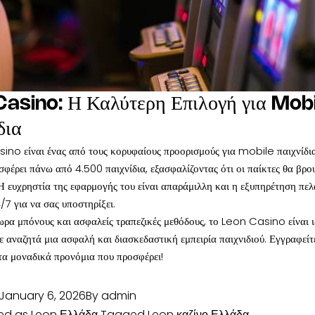
asino: Η Καλύτερη Επιλογή για Mobi
δια
ino είναι ένας από τους κορυφαίους προορισμούς για mobile παιχνίδι
φέρει πάνω από 4.500 παιχνίδια, εξασφαλίζοντας ότι οι παίκτες θα βρο
 Η ευχρηστία της εφαρμογής του είναι απαράμιλλη και η εξυπηρέτηση πελ
/7 για να σας υποστηρίξει.
ρα μπόνους και ασφαλείς τραπεζικές μεθόδους, το Leon Casino είναι ι
 αναζητά μια ασφαλή και διασκεδαστική εμπειρία παιχνιδιού. Εγγραφείτ
τα μοναδικά προνόμια που προσφέρει!
January 6, 2026
By
admin
ed as
Leon Ελλάδα
Tagged
Leon καζίνο Ελλάδα