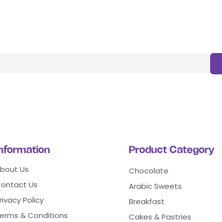
ubscribe to Newslett
cess to a world of sweet surprises, delectable delights, and ir
Information
Product Category
bout Us
Chocolate
ontact Us
Arabic Sweets
rivacy Policy
Breakfast
erms & Conditions
Cakes & Pastries