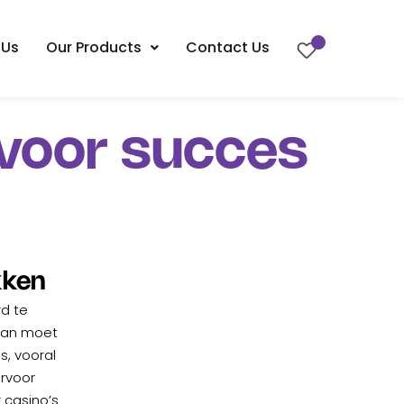
 Us
Our Products
Contact Us
voor succes
kken
rd te
raan moet
s, vooral
ervoor
r
casino’s