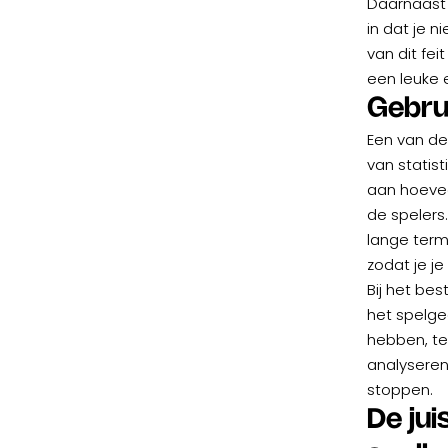
Daarnaast 
in dat je n
van dit fei
een leuke e
Gebru
Een van de
van statis
aan hoevee
de spelers
lange term
zodat je j
Bij het bes
het spelge
hebben, te
analyseren
stoppen.
De jui