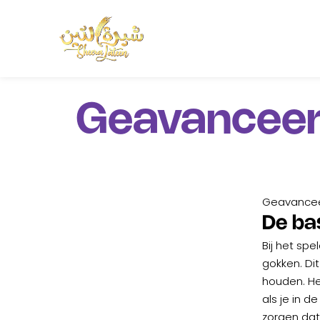
Geavanceer
Geavanceer
De ba
Bij het sp
gokken. Di
houden. Het
als je in d
zorgen dat 