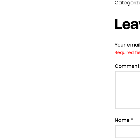
Categoriz
Lea
Your email
Required fi
Commen
Name
*