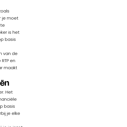
zoals
r je moet
 te
ker is het
op basis
en van de
e RTP en
aar maakt
eën
r. Het
nanciële
p basis
bij je elke