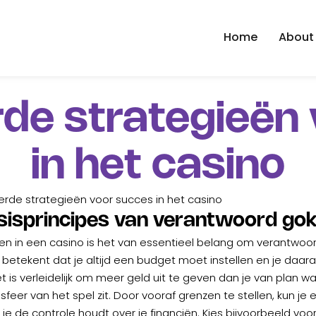
Home
About
de strategieën 
in het casino
de strategieën voor succes in het casino
sisprincipes van verantwoord go
elen in een casino is het van essentieel belang om verantwoo
t betekent dat je altijd een budget moet instellen en je daa
 is verleidelijk om meer geld uit te geven dan je van plan wa
e sfeer van het spel zit. Door vooraf grenzen te stellen, kun je 
je de controle houdt over je financiën. Kies bijvoorbeeld voo