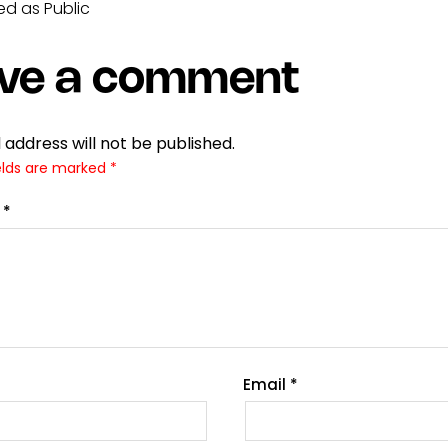
ed as
Public
ve a comment
 address will not be published.
elds are marked
*
t
*
Email
*