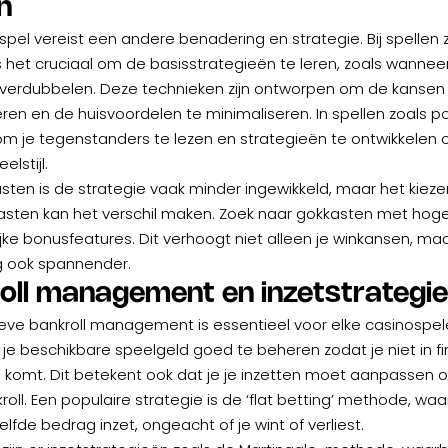
n
spel vereist een andere benadering en strategie. Bij spellen 
is het cruciaal om de basisstrategieën te leren, zoals wannee
f verdubbelen. Deze technieken zijn ontworpen om de kansen
ren en de huisvoordelen te minimaliseren. In spellen zoals po
 om je tegenstanders te lezen en strategieën te ontwikkelen 
elstijl.
sten is de strategie vaak minder ingewikkeld, maar het kiez
kasten kan het verschil maken. Zoek naar gokkasten met hog
ijke bonusfeatures. Dit verhoogt niet alleen je winkansen, m
g ook spannender.
oll management en inzetstrategi
ieve bankroll management is essentieel voor elke casinospele
je beschikbare speelgeld goed te beheren zodat je niet in fi
komt. Dit betekent ook dat je je inzetten moet aanpassen o
roll. Een populaire strategie is de ‘flat betting’ methode, waar
lfde bedrag inzet, ongeacht of je wint of verliest.