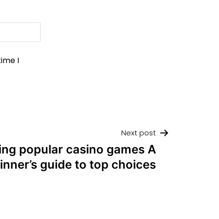
ime I
Next post
ing popular casino games A
inner’s guide to top choices