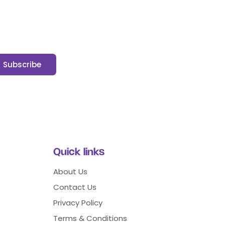
er
resistible offers.
Quick links
About Us
Contact Us
Privacy Policy
Terms & Conditions