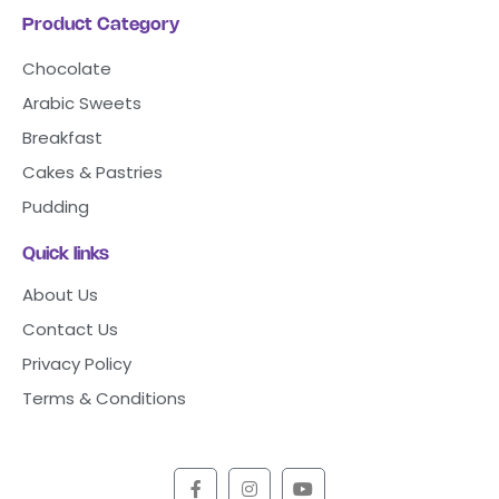
Product Category
Chocolate
Arabic Sweets
Breakfast
Cakes & Pastries
Pudding
Quick links
About Us
Contact Us
Privacy Policy
Terms & Conditions