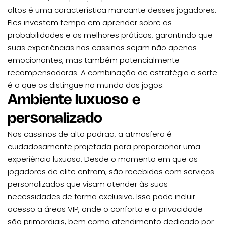
altos é uma característica marcante desses jogadores.
Eles investem tempo em aprender sobre as
probabilidades e as melhores práticas, garantindo que
suas experiências nos cassinos sejam não apenas
emocionantes, mas também potencialmente
recompensadoras. A combinação de estratégia e sorte
é o que os distingue no mundo dos jogos.
Ambiente luxuoso e
personalizado
Nos cassinos de alto padrão, a atmosfera é
cuidadosamente projetada para proporcionar uma
experiência luxuosa. Desde o momento em que os
jogadores de elite entram, são recebidos com serviços
personalizados que visam atender às suas
necessidades de forma exclusiva. Isso pode incluir
acesso a áreas VIP, onde o conforto e a privacidade
são primordiais, bem como atendimento dedicado por