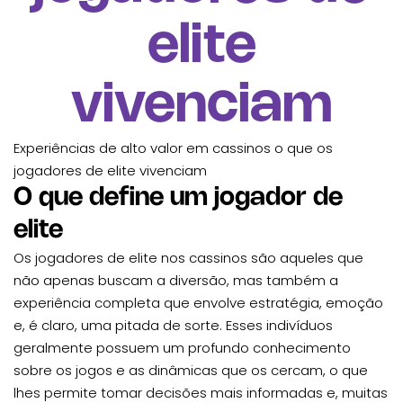
elite
vivenciam
Experiências de alto valor em cassinos o que os
jogadores de elite vivenciam
O que define um jogador de
elite
Os jogadores de elite nos cassinos são aqueles que
não apenas buscam a diversão, mas também a
experiência completa que envolve estratégia, emoção
e, é claro, uma pitada de sorte. Esses indivíduos
geralmente possuem um profundo conhecimento
sobre os jogos e as dinâmicas que os cercam, o que
lhes permite tomar decisões mais informadas e, muitas