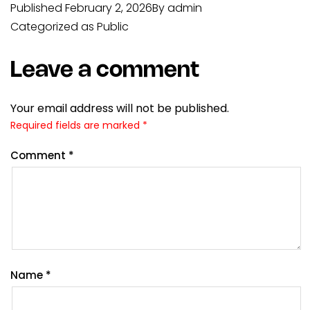
Published
February 2, 2026
By
admin
Categorized as
Public
Leave a comment
Your email address will not be published.
Required fields are marked
*
Comment
*
Name
*