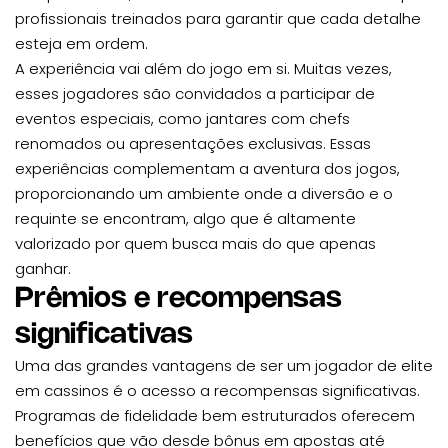
profissionais treinados para garantir que cada detalhe
esteja em ordem.
A experiência vai além do jogo em si. Muitas vezes,
esses jogadores são convidados a participar de
eventos especiais, como jantares com chefs
renomados ou apresentações exclusivas. Essas
experiências complementam a aventura dos jogos,
proporcionando um ambiente onde a diversão e o
requinte se encontram, algo que é altamente
valorizado por quem busca mais do que apenas
ganhar.
Prêmios e recompensas
significativas
Uma das grandes vantagens de ser um jogador de elite
em cassinos é o acesso a recompensas significativas.
Programas de fidelidade bem estruturados oferecem
benefícios que vão desde bônus em apostas até