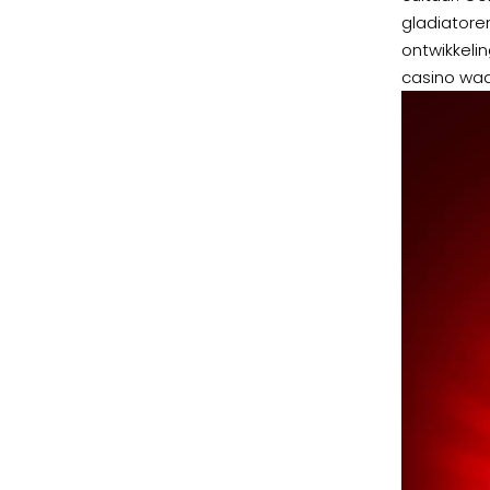
gladiator
ontwikkeli
casino waa