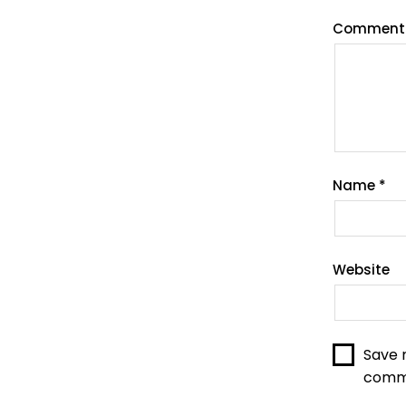
Commen
Name
*
Website
Save 
comm