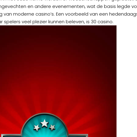
engevechten en andere evenementen, wat de basis legde vo
ng van moderne casino’s. Een voorbeeld van een hedendaags
r spelers veel plezier kunnen beleven, is
30 casino
.