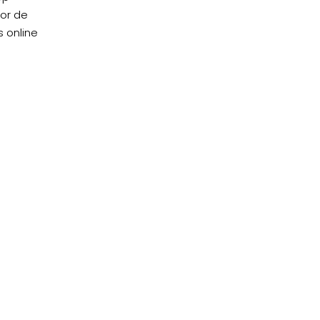
or de
 online