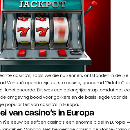
echte casino’s, zoals we die nu kennen, ontstonden in de 17e
stad Venetië opende zijn eerste casino, genaamd “Ridotto”, da
al functioneerde. Dit was een belangrijke stap, omdat het e
de omgeving bood voor gokkers en de basis legde voor de
 populariteit van casino’s in Europa.
ei van casino’s in Europa
en 19e eeuw beleefden casino’s een enorme bloei in Europa, vo
 Frankrijk en Monaco. Het beroemde Casino de Monte-Carlo 