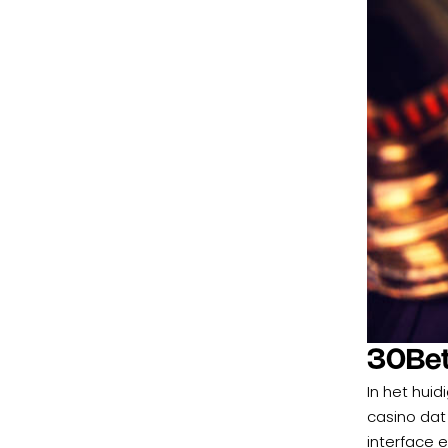
30Bet
In het huid
casino dat
interface 