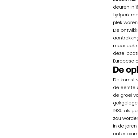
deuren in 1
tijdperk m
plek waren
De ontwikk
aantrekkin
maar ook o
deze locat
Europese cu
De op
De komst v
de eerste 
de groei v
gokgelegen
1930 als g
zou worden
In de jare
entertainm