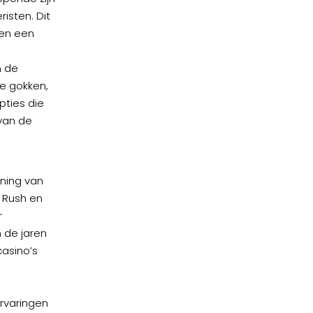
risten. Dit
een een
n de
e gokken,
pties die
 van de
ning van
d Rush en
r
 de jaren
asino’s
rvaringen