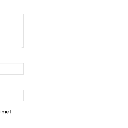
ime I