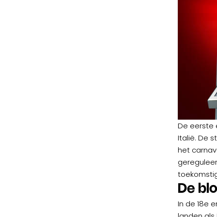
De eerste 
Italië. De 
het carnav
gereguleer
toekomstige
De blo
In de 18e 
landen als