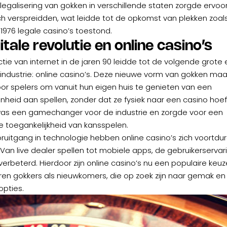
legalisering van gokken in verschillende staten zorgde ervoo
ich verspreidden, wat leidde tot de opkomst van plekken zoals
n 1976 legale casino’s toestond.
itale revolutie en online casino’s
tie van internet in de jaren 90 leidde tot de volgende grote e
industrie: online casino’s. Deze nieuwe vorm van gokken maa
oor spelers om vanuit hun eigen huis te genieten van een
nheid aan spellen, zonder dat ze fysiek naar een casino hoe
was een gamechanger voor de industrie en zorgde voor een
e toegankelijkheid van kansspelen.
ruitgang in technologie hebben online casino’s zich voortdu
Van live dealer spellen tot mobiele apps, de gebruikerservari
 verbeterd. Hierdoor zijn online casino’s nu een populaire keu
ren gokkers als nieuwkomers, die op zoek zijn naar gemak en d
opties.