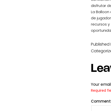
disfrutar d
La Balloon
de jugador
recursos y
oportunida
Published
Categoriz
Lea
Your email
Required fi
Commen