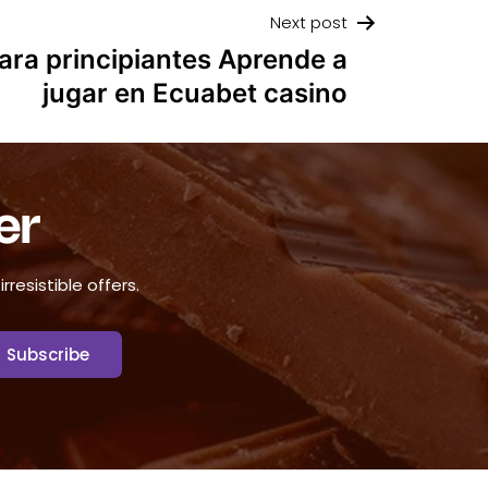
Next post
ara principiantes Aprende a
jugar en Ecuabet casino
er
resistible offers.