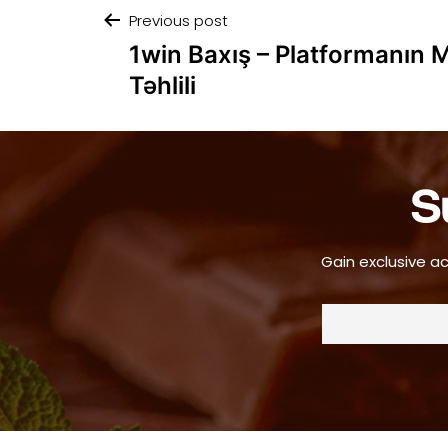
Previous post
1win Baxış – Platformanın M
Təhlili
S
Gain exclusive ac