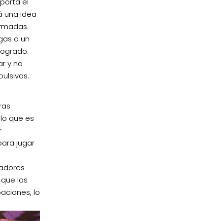
porta el
á una idea
ormadas.
gas a un
logrado.
ar y no
pulsivas.
ras
 lo que es
r
para jugar
gadores
 que las
aciones, lo