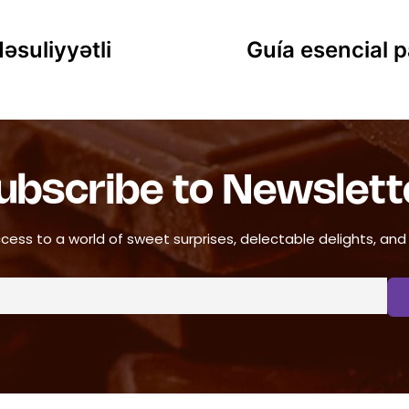
əsuliyyətli
Guía esencial p
ubscribe to Newslett
cess to a world of sweet surprises, delectable delights, and ir