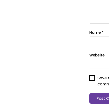
Name
*
Website
Save 
comm