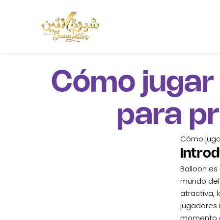
Cómo jugar 
para pr
Cómo jugar
Introd
Balloon es
mundo del 
atractiva, 
jugadores 
momento co