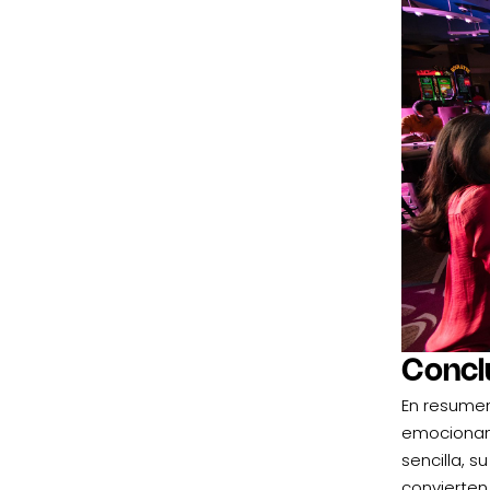
Concl
En resumen
emocionant
sencilla, s
convierten