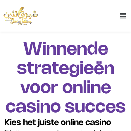
Winnende
strategieën
voor online
casino succes
Kies het juiste online casino