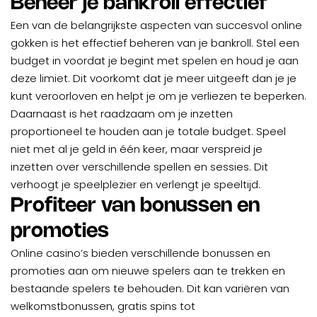
Beheer je bankroll effectief
Een van de belangrijkste aspecten van succesvol online
gokken is het effectief beheren van je bankroll. Stel een
budget in voordat je begint met spelen en houd je aan
deze limiet. Dit voorkomt dat je meer uitgeeft dan je je
kunt veroorloven en helpt je om je verliezen te beperken.
Daarnaast is het raadzaam om je inzetten
proportioneel te houden aan je totale budget. Speel
niet met al je geld in één keer, maar verspreid je
inzetten over verschillende spellen en sessies. Dit
verhoogt je speelplezier en verlengt je speeltijd.
Profiteer van bonussen en
promoties
Online casino’s bieden verschillende bonussen en
promoties aan om nieuwe spelers aan te trekken en
bestaande spelers te behouden. Dit kan variëren van
welkomstbonussen, gratis spins tot