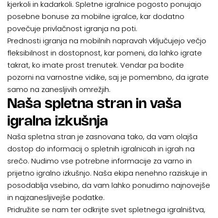
kjerkoli in kadarkoli. Spletne igralnice pogosto ponujajo
posebne bonuse za mobilne igralce, kar dodatno
povečuje privlačnost igranja na poti.
Prednosti igranja na mobilnih napravah vključujejo večjo
fleksibilnost in dostopnost, kar pomeni, da lahko igrate
takrat, ko imate prost trenutek. Vendar pa bodite
pozorni na varnostne vidike, saj je pomembno, da igrate
samo na zanesljivih omrežjih.
Naša spletna stran in vaša
igralna izkušnja
Naša spletna stran je zasnovana tako, da vam olajša
dostop do informacij o spletnih igralnicah in igrah na
srečo. Nudimo vse potrebne informacije za varno in
prijetno igralno izkušnjo. Naša ekipa nenehno raziskuje in
posodablja vsebino, da vam lahko ponudimo najnovejše
in najzanesljivejše podatke.
Pridružite se nam ter odkrijte svet spletnega igralništva,