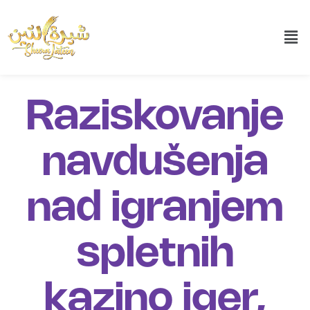
Raziskovanje
navdušenja
nad igranjem
spletnih
kazino iger,