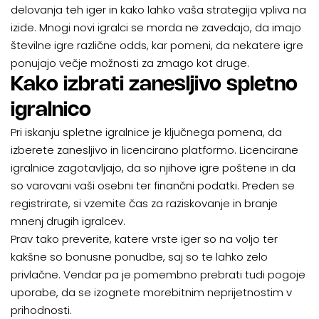
delovanja teh iger in kako lahko vaša strategija vpliva na
izide. Mnogi novi igralci se morda ne zavedajo, da imajo
številne igre različne odds, kar pomeni, da nekatere igre
ponujajo večje možnosti za zmago kot druge.
Kako izbrati zanesljivo spletno
igralnico
Pri iskanju spletne igralnice je ključnega pomena, da
izberete zanesljivo in licencirano platformo. Licencirane
igralnice zagotavljajo, da so njihove igre poštene in da
so varovani vaši osebni ter finančni podatki. Preden se
registrirate, si vzemite čas za raziskovanje in branje
mnenj drugih igralcev.
Prav tako preverite, katere vrste iger so na voljo ter
kakšne so bonusne ponudbe, saj so te lahko zelo
privlačne. Vendar pa je pomembno prebrati tudi pogoje
uporabe, da se izognete morebitnim neprijetnostim v
prihodnosti.