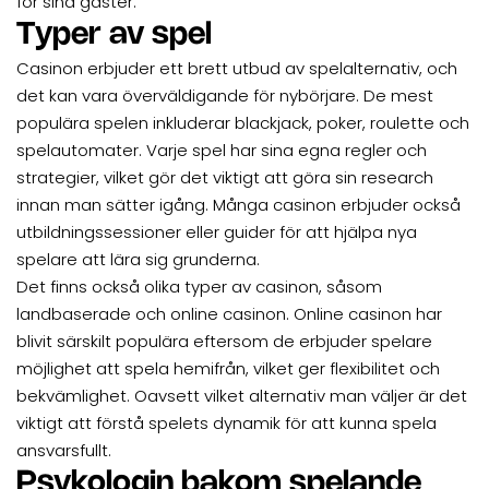
för sina gäster.
Typer av spel
Casinon erbjuder ett brett utbud av spelalternativ, och
det kan vara överväldigande för nybörjare. De mest
populära spelen inkluderar blackjack, poker, roulette och
spelautomater. Varje spel har sina egna regler och
strategier, vilket gör det viktigt att göra sin research
innan man sätter igång. Många casinon erbjuder också
utbildningssessioner eller guider för att hjälpa nya
spelare att lära sig grunderna.
Det finns också olika typer av casinon, såsom
landbaserade och online casinon. Online casinon har
blivit särskilt populära eftersom de erbjuder spelare
möjlighet att spela hemifrån, vilket ger flexibilitet och
bekvämlighet. Oavsett vilket alternativ man väljer är det
viktigt att förstå spelets dynamik för att kunna spela
ansvarsfullt.
Psykologin bakom spelande