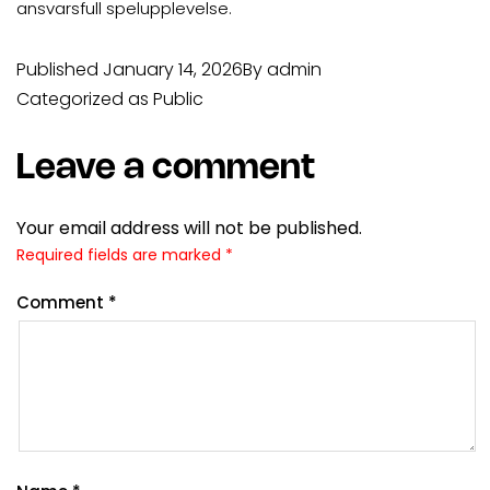
ansvarsfull spelupplevelse.
Published
January 14, 2026
By
admin
Categorized as
Public
Leave a comment
Your email address will not be published.
Required fields are marked
*
Comment
*