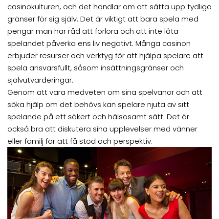
casinokulturen, och det handlar om att sätta upp tydliga
gränser för sig själv. Det är viktigt att bara spela med
pengar man har råd att förlora och att inte låta
spelandet påverka ens liv negativt. Många casinon
erbjuder resurser och verktyg för att hjälpa spelare att
spela ansvarsfullt, såsom insättningsgränser och
självutvärderingar.
Genom att vara medveten om sina spelvanor och att
söka hjälp om det behövs kan spelare njuta av sitt
spelande på ett säkert och hälsosamt sätt. Det är
också bra att diskutera sina upplevelser med vänner
eller familj för att få stöd och perspektiv.