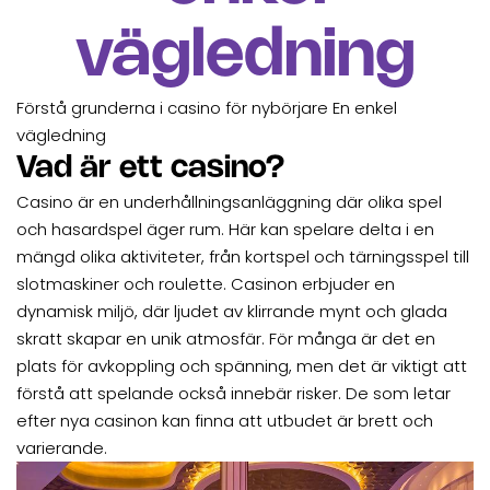
vägledning
Förstå grunderna i casino för nybörjare En enkel
vägledning
Vad är ett casino?
Casino är en underhållningsanläggning där olika spel
och hasardspel äger rum. Här kan spelare delta i en
mängd olika aktiviteter, från kortspel och tärningsspel till
slotmaskiner och roulette. Casinon erbjuder en
dynamisk miljö, där ljudet av klirrande mynt och glada
skratt skapar en unik atmosfär. För många är det en
plats för avkoppling och spänning, men det är viktigt att
förstå att spelande också innebär risker. De som letar
efter
nya casinon
kan finna att utbudet är brett och
varierande.