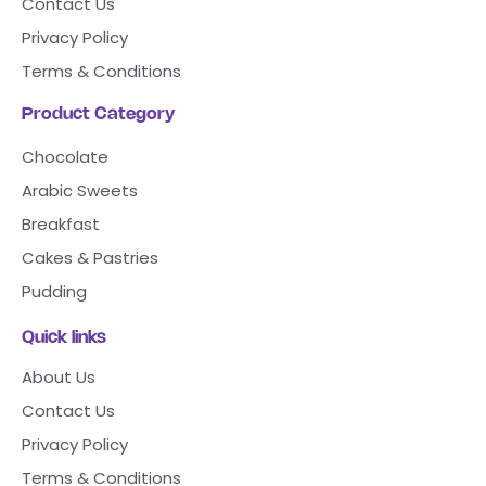
Contact Us
Privacy Policy
Terms & Conditions
Product Category
Chocolate
Arabic Sweets
Breakfast
Cakes & Pastries
Pudding
Quick links
About Us
Contact Us
Privacy Policy
Terms & Conditions